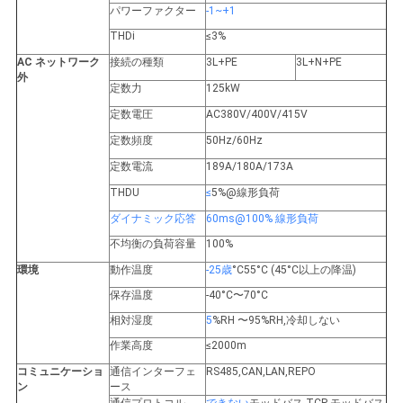
パワーファクター
-1~+1
THDi
≤3%
AC ネットワーク
接続の種類
3L+PE
3L+N+PE
外
定数力
125kW
定数電圧
AC380V/400V/415V
定数頻度
50Hz/60Hz
定数電流
189A/180A/173A
THDU
≤
5%@線形負荷
ダイナミック応答
60ms@100% 線形負荷
不均衡の負荷容量
100%
環境
動作温度
-25歳
°C55°C (45°C以上の降温)
保存温度
-40°C〜70°C
相対湿度
5
%RH 〜95%RH,冷却しない
作業高度
≤2000m
コミュニケーショ
通信インターフェ
RS485,CAN,LAN,REPO
ン
ース