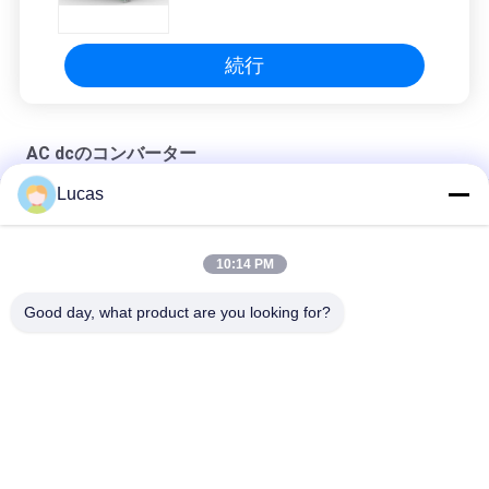
コンバーター
続行
AC dcのコンバーター
Lucas
DCのコンバーター2.5Vdc-100Vdcの高性能への隔離された二方
向6KW AC
10:14 PM
電池の試験装置のための15KW AC DCのコンバーター モジュー
ル380VAC 50~950VDC
Good day, what product are you looking for?
二方向の格子によって接続されるAC DCのコンバーター70kW
68dB低雑音600V-900V
人気カテゴリ
すべて
AC Dcのコンバータ
電池のエネルギー蓄