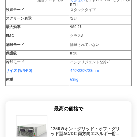
通信プロトコル
できない
モッドバス TCP モッドバス
RTU
設置モード
スタックタイプ
スクリーン表示
ない
最大効率
980.2%
EMC
クラスA
隔離モード
隔離されていない
保護級
IP20
冷却モード
インテリジェントな冷却
サイズ (W*H*D)
440*220*728mm
体重
63kg
最高の価格で
125KWオン・グリッド・オフ・グリ
ッド型AC/DC 両方向エネルギー貯蔵