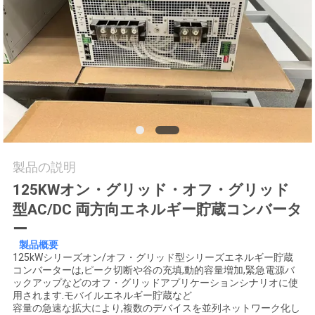
お
問
い
合
わ
せ
製品の説明
125KWオン・グリッド・オフ・グリッド
型AC/DC 両方向エネルギー貯蔵コンバータ
ニ
ー
ュ
製品概要
125kWシリーズオン/オフ・グリッド型シリーズエネルギー貯蔵
ー
コンバーターは,ピーク切断や谷の充填,動的容量増加,緊急電源バ
ックアップなどのオフ・グリッドアプリケーションシナリオに使
用されます.モバイルエネルギー貯蔵など
ス
容量の急速な拡大により,複数のデバイスを並列ネットワーク化し