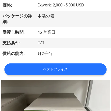
情
Exwork: 2,000~5,000 USD
価格:
報
パッケージの詳
木製の箱
細:
会
受渡し時間:
45 営業日
社
T/T
支払条件:
案
供給の能力:
月2千台
内
ベストプライス
品
質
管
理