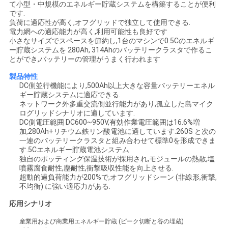
て小型・中規模のエネルギー貯蔵システムを構築することが便利
です.
負荷に適応性が高く,オフグリッドで独立して使用できる.
見
電力網への適応能力が高く,利用可能性も良好です
小さなサイズでスペースを節約し,1台のマシンで0.5Cのエネルギ
積
ー貯蔵システムを 280Ah, 314Ahのバッテリークラスタで作るこ
とができ,バッテリーの管理がうまく行われます
依
製品特性
頼
DC側並行機能により,500Ah以上大きな容量バッテリーエネル
ギー貯蔵システムに適応できる.
ネットワーク外多重交流側並行能力があり,孤立した島マイク
ログリッドシナリオに適しています.
地
DC側電圧範囲 DC600~950V,有効作業電圧範囲は16.6%増
加,280Ah+リチウム鉄リン酸電池に適しています.260S と次の
図
一連のバッテリークラスタと組み合わせて標準0を形成できま
す.5Cエネルギー貯蔵電池システム
独自のポッティング保温技術が採用され,モジュールの熱散,塩
噴霧腐食耐性,塵耐性,衝撃吸収性能を向上させる.
プ
超動的過負荷能力が200%で,オフグリッドシーン (非線形,衝撃,
不均衡) に強い適応力がある.
ラ
応用シナリオ
イ
産業用および商業用エネルギー貯蔵 (ピーク切断と谷の埋蔵)