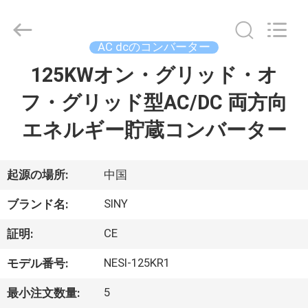
Copyright
©
2022
-
2025
AC dcのコンバーター
Siny
New
Energy
125KWオン・グリッド・オ
ホ
Co.,
Limited.
All
フ・グリッド型AC/DC 両方向
ー
Rights
Reserved.
エネルギー貯蔵コンバーター
ム
製
起源の場所:
中国
品
SINY
ブランド名:
CE
証明:
企
NESI-125KR1
モデル番号:
業
5
最小注文数量: