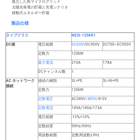
孤立した島マイクログリッド
バ
太陽光発電の貯蔵と充電シナリオ
移動式エネルギー貯蔵
シ
製品仕様
ー
タイプクラス
NESI-125KR1
ポ
DC側
電圧範囲
DC600V
DC950V
DC700~DC950V
定数力
125kW
リ
最大電流
210A
178A
シ
DCチャンネル数
1
ー
AC ネットワーク
接続の種類
3L+PE
3L+N+PE
接続
定数力
125kW
定数電圧
AC380V
/400V
/415V
定数電流
189A/180A/173A
電圧範囲
-15%+10%
定数頻度
50Hz/60Hz
周波数範囲
定数周波数±3Hz