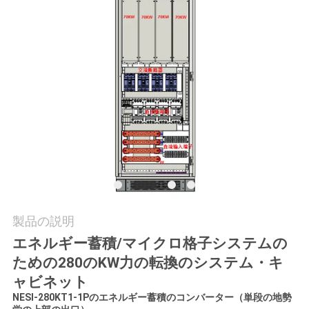
お
問
い
合
わ
せ
ニ
製品の説明
ュ
エネルギー蓄積/マイクロ格子システムの
ための280のKW力の転換のシステム・キ
ー
ャビネット
ス
NESI-280KT1-1Pのエネルギー蓄積のコンバーター（単段の地勢