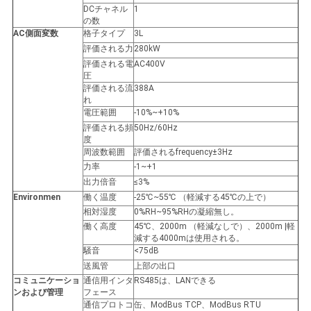
DCチャネル
1
バ
の数
AC側面変数
格子タイプ
3L
シ
評価される力
280kW
評価される電
AC400V
ー
圧
評価される流
388A
ポ
れ
電圧範囲
-10%~+10%
リ
評価される頻
50Hz/60Hz
度
シ
周波数範囲
評価されるfrequency±3Hz
力率
-1~+1
ー
出力倍音
≤3%
Environmen
働く温度
-25℃~55℃ （軽減する45℃の上で）
相対湿度
0%RH~95%RHの凝縮無し。
働く高度
45℃、2000m （軽減なしで）、2000m |軽
減する4000mは使用される。
騒音
<75dB
送風管
上部の出口
コミュニケーショ
通信用インタ
RS485は、LANできる
ンおよび管理
フェース
通信プロトコ
缶、ModBus TCP、ModBus RTU