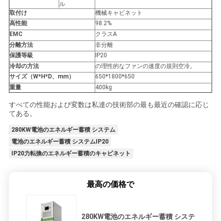
ル
取付け
機械キャビネット
高性能
98.2%
EMC
クラスA
分離方法
非分離
保護等級
IP20
冷却の方法
の理性的なファンの速度の規則空冷。
サイズ（W*H*D、mm）
650*1800*650
重量
400kg
すべての性能および変数は私達の技術部の最も最近の確認に応じ
てある。
280KW電池のエネルギー蓄積 システム
電池のエネルギー蓄積 システムIP20
IP20力転換のエネルギー蓄積のキャビネット
最高の価格で
280KW電池のエネルギー蓄積 システ