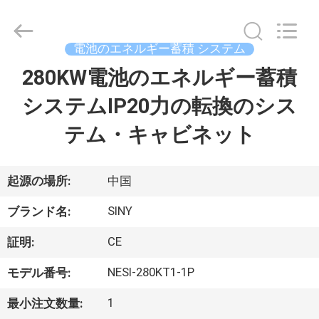
Copyright
©
2022
-
2025
電池のエネルギー蓄積 システム
Siny
New
Energy
280KW電池のエネルギー蓄積
ホ
Co.,
Limited.
All
システムIP20力の転換のシス
ー
Rights
Reserved.
テム・キャビネット
ム
製
起源の場所:
中国
品
SINY
ブランド名:
CE
証明:
企
NESI-280KT1-1P
モデル番号:
業
1
最小注文数量: