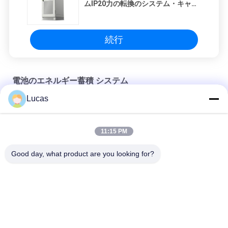
ムIP20力の転換のシステム・キャビ
ネット
続行
電池のエネルギー蓄積 システム
Lucas
630kW 1260kWh電池のエネルギー蓄積 システム三相DC600V-
DC900V
11:15 PM
Microgrid電池のエネルギー蓄積 システム630のKW力の転換シ
ステム屋外のキャビネット
Good day, what product are you looking for?
100つのkW PCS 215 KWH電池のキャビネットの中のオールイン
ワン統合されたエネルギー蓄積のシステム設計
人気カテゴリ
すべて