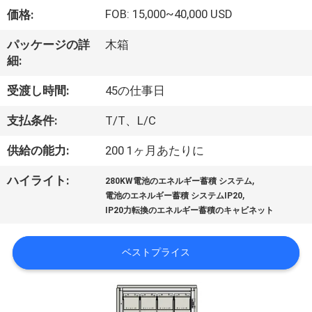
情
FOB: 15,000~40,000 USD
価格:
報
パッケージの詳
木箱
細:
会
受渡し時間:
45の仕事日
社
支払条件:
T/T、L/C
案
供給の能力:
200 1ヶ月あたりに
内
,
ハイライト:
280KW電池のエネルギー蓄積 システム
,
電池のエネルギー蓄積 システムIP20
品
IP20力転換のエネルギー蓄積のキャビネット
質
ベストプライス
管
理