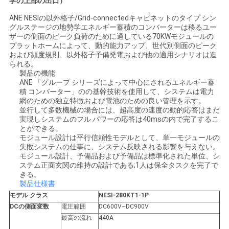
学の上部の出口）
ANE NESIの以外格子/Grid-connectedキャビネットのタイプ シン
見
グルステージの地勢学エネルギー蓄積のコンバーターは移るユー
ザーの側面のピーク負荷のために適している70KWモジュールの
積
プラットホームによって、動的能力アップ、世代別側面のピーク
および頻度規則、以外格子予備発電および他の適用シナリオは造
依
られる。
製品の機能
ANE 「グループ シリーズによって中心にされるエネルギー蓄
頼
積 コンバーター」のの基幹技術を使用して、システムは電力
網のための独立特徴および電池のための良い管理を示す。
並行して多数機械の場合には、超高度の速度の動的応答はまだ
実現しシステムのフル パワーの応答は40msの内で完了するこ
地
とができる。
モジュール設計は平行信頼性モデルとして、単一モジュールの
図
失敗システムの仕事に、システム反映される影響を与えない。
モジュール設計、予備品および予備品は標準化された単位、シ
ステム正面玄関の維持の設計である;1人は保全タスクを完了で
きる。
プ
製品仕様書
モデル クラス
NESI-280KT1-1P
ラ
DCの側面変数
電圧範囲
DC600V~DC900V
イ
最高の流れ
440A