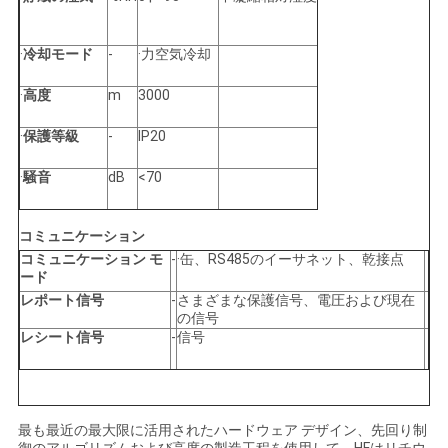
·
冷却モード
-
·力空気冷却
·
高度
m
3000
·
保護等級
-
IP20
·
騒音
dB
<70
コミュニケーション
コミュニケーション モ
-
·缶、RS485のイーサネット、乾接点
ード
レポート信号
-
さまざまな保護信号、電圧および現在
の信号
レシート信号
-
信号
最も最近の最大限に活用されたハードウェア デザイン、先回り制