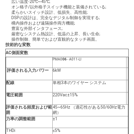
広い温度-20℃~45℃;
オン格子/以外格子スイッチ機能と装備されている;
柔らかいスイッチ設計、低損失、高性能;
見
DSPの設計は、完全なデジタル制御を実現する;
構内操作および遠隔操作両方機能;
積
豊富な外部インタフェース;
厳密なシステム熱設計、低温の上昇、長い生命;
依
操作制御、簡単でおよび直観的なタッチ画面。
技術的な変数
頼
AC側面変数
PMA0
06
- A011-LI
地
·
評価される入力パワー
6kW
図
配線
単相3本のワイヤー システム
電圧範囲
220Vac±15%
プ
評価される頻度および範
45~65Hz （適応性がある50/60Hz電力
囲
網）
ラ
力率の調整範囲
±1
イ
THDi
≤5%