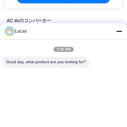
AC dcのコンバーター
Lucas
電池の試験装置のための15KW AC DCのコンバーター モジュー
ル380VAC 50~950VDC
5:26 AM
二方向の格子によって接続されるAC DCのコンバーター70kW
68dB低雑音600V-900V
Good day, what product are you looking for?
DC200V-DC900V DCのコンバーター110Aのエネルギー蓄積のコ
ンバーターへの二方向AC 30のkWの
人気カテゴリ
すべて
AC Dcのコンバータ
電池のエネルギー蓄
ー
積 システム
STSの静的な移動ス
Dc Dcのコンバータ