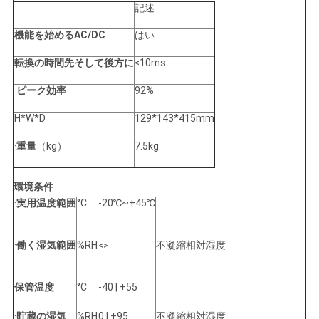
記述
機能を始めるAC/DC
はい
転換の時間先そして後方に
≤10ms
·
ピーク効率
92%
H*W*D
129*143*415mm
·
重量
（kg）
7.5kg
環境条件
·
実用温度範囲
°C
-20℃~+45℃
·
働く湿気範囲
%RH
不凝縮相対湿度
<>
保管温度
°C
-40 | +55
·
貯蔵の湿気
%RH
0 | +95
不凝縮相対湿度