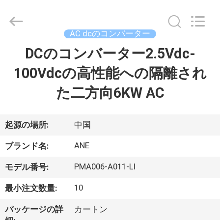
Copyright
©
2022
-
2025
AC dcのコンバーター
Siny
New
Energy
DCのコンバーター2.5Vdc-
ホ
Co.,
Limited.
All
100Vdcの高性能への隔離され
ー
Rights
Reserved.
た二方向6KW AC
ム
製
起源の場所:
中国
品
ANE
ブランド名:
PMA006-A011-LI
モデル番号:
企
10
最小注文数量:
業
パッケージの詳
カートン