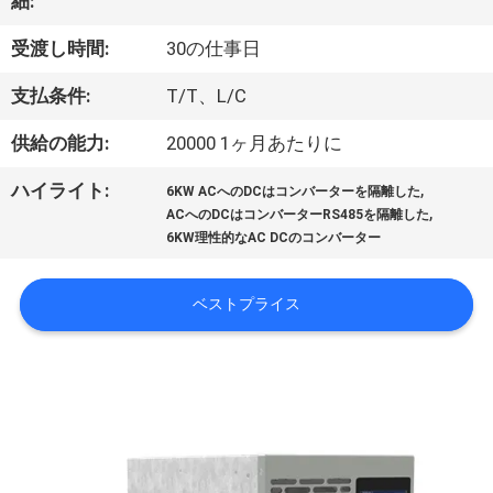
情
細:
報
受渡し時間:
30の仕事日
支払条件:
T/T、L/C
会
供給の能力:
20000 1ヶ月あたりに
社
,
ハイライト:
6KW ACへのDCはコンバーターを隔離した
案
,
ACへのDCはコンバーターRS485を隔離した
6KW理性的なAC DCのコンバーター
内
ベストプライス
品
質
管
理