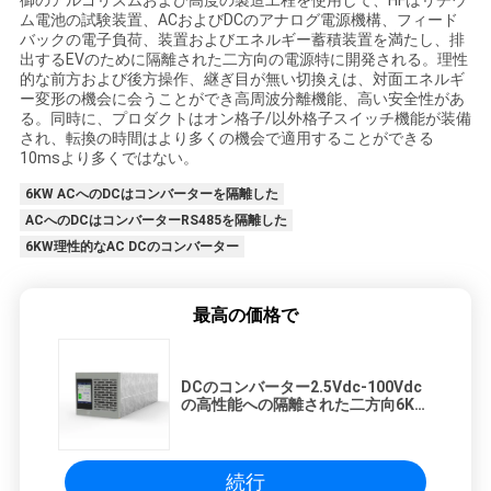
御のアルゴリズムおよび高度の製造工程を使用して、HFはリチウ
ム電池の試験装置、ACおよびDCのアナログ電源機構、フィード
バックの電子負荷、装置およびエネルギー蓄積装置を満たし、排
出するEVのために隔離された二方向の電源特に開発される。理性
的な前方および後方操作、継ぎ目が無い切換えは、対面エネルギ
ー変形の機会に会うことができ高周波分離機能、高い安全性があ
る。同時に、プロダクトはオン格子/以外格子スイッチ機能が装備
され、転換の時間はより多くの機会で適用することができる
10msより多くではない。
6KW ACへのDCはコンバーターを隔離した
ACへのDCはコンバーターRS485を隔離した
6KW理性的なAC DCのコンバーター
最高の価格で
DCのコンバーター2.5Vdc-100Vdc
の高性能への隔離された二方向6KW
AC
続行