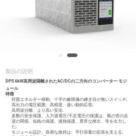
お
問
い
合
わ
製品の説明
せ
DPS 6kW高周波隔離されたAC/DCの二方向のコンバーター モジ
ュール
ニ
特徴
対面エネルギー移動、十字の象限儀の継ぎ目が無いスイッチ;
ュ
高出力の電圧範囲、高精度、速い動的応答;
高周波分離、より高い安全;
多数の安全保護、入力過電圧/不足電圧の保護は、風の管の反
ー
逆の関係、短絡の保護、過熱保護、異常な検出、等を出力し
た;
ス
モジュール設計、容易な維持は、平行容量の拡張を支える;