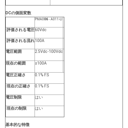
バ
DCの側面変数
シ
PMA0
06
- A011-LI
ー
·
評価される電圧
60Vdc
ポ
·
評価される流れ
100A
リ
電圧範囲
2.5Vdc-100Vdc
シ
現在の範囲
±100A
ー
電圧正確さ
0.1% F.S
·
現在の正確さ
0.1% F.S
電圧制限
はい
·
現在の制限
はい
基本的な特徴