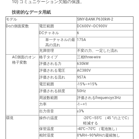
10) コミュニケーション欠陥の保護。
技術的なデータ用紙
モデル
SINY-BANK P630kW-2
Dcの側面変数
電圧範囲
DC600V~DC900V
DCチャネル
6
単一チャネルの最
175A
高の流れ
充満管理
不変の力、一定した流れ
AC側面のオン
格子タイプ
三相three-wire
格子変数
評価される力
630kW
評価される電圧
AC380V
評価される流れ
957A
電圧範囲
-15%~+15%
評価される頻度
50Hz
周波数範囲
評価されるfrequency±3Hz
力率
-1~+1
出力倍音
≤3%
環境
操作の温度
-20℃~55℃ （45 °の上でC）
軽減する
保管温度
-40℃~70℃ （電池無し）
相対湿度
0%RH~90%RHの凝縮無し