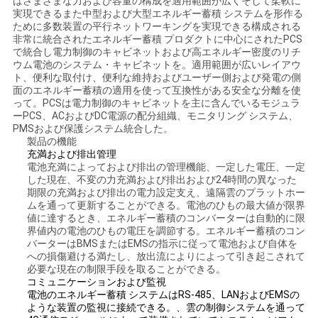
はさまざまな力および容量の構成を適用範囲が広くそして柔軟に
実現できるまた中型および大型エネルギー蓄積 システムを形作る
ために多数装置の平行ネットワーキングを実現できる構成される
見
非常に統合されたエネルギー蓄積 プロダクトに中心にされたPCS
で統合し電力制御のキャビネットおよび高エネルギー密度のリチ
積
ウム電池のシステム・キャビネットを。
適用範囲が広いレイアウ
ト、便利な取付け、便利な維持およびユーザー側および発電の側
依
面のエネルギー蓄積の適用を使って互換性がある安全な分離を使
って。
PCSは電力制御のキャビネットを主に含んでいるモジュラ
ーPCS、ACおよびDC電源の配分組織、モニタリング システム、
頼
PMSおよび保護システム統合した。
製品の機能
充満および排出管理
地
電池充満によっておよび排出の管理機能、一定した電圧、一定
した現在、不変の力充満および排出および24時間の異なった
期限の充満および排出の電力設定支え、遠隔雲のプラットホー
図
ムを通って更新することができる。
電池のひもの最大値が限界
値に達するとき、エネルギー蓄積のコンバーターは自動的に限
界値内の電池のひもの電圧を調節する。
エネルギー蓄積のコン
バーターはBMSまたはEMSの指示に従って電池および自体を
プ
への損傷避ける満たし、放出流によりによって引き起こされて
必要な現在の制限手段を取ることができる。
ラ
コミュニケーションおよび監視
電池のエネルギー蓄積 システムはRS-485、LANおよびEMSの
イ
ような装置の監視に接続できる。
、雲の制御システムを通って