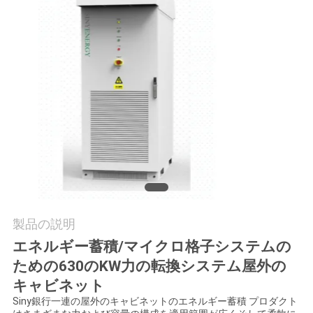
お
問
い
合
わ
せ
ニ
製品の説明
ュ
エネルギー蓄積/マイクロ格子システムの
ための630のKW力の転換システム屋外の
ー
キャビネット
ス
Siny銀行一連の屋外のキャビネットのエネルギー蓄積 プロダクト