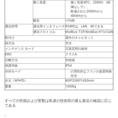
働く高度
働く高度45℃、2000m （軽
減なしで）、
軽減された2000mから
4000mから
騒音
<75dB
通信管理
通信用インタフェース
RS485は、LAN、4Gできる
通信プロトコル
ModBus TCP/ModBus RTU/CAN
取付け
屋外のキャビネット
熱方法
空冷
メンテナンス モード
正面玄関の維持
EMC
クラスA
分離方法
非絶縁
保護等級
IP54
冷却モード
の理性的なファンの速度制御
空冷
次元（W*H*D）
800*2300*1650mm
重量
1000kg
すべての性能および変数は私達の技術部の最も最近の確認に応じ
てある
。