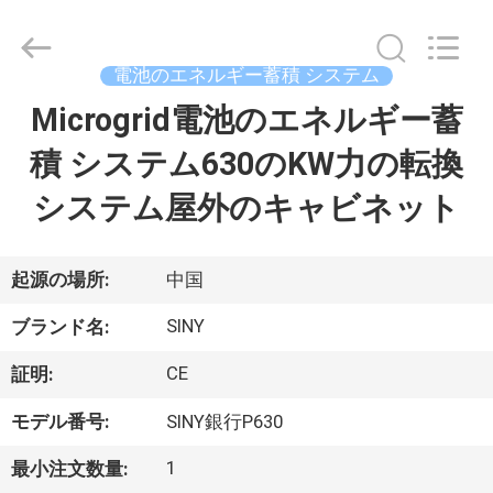
Copyright
©
2022
-
2025
電池のエネルギー蓄積 システム
Siny
New
Energy
Microgrid電池のエネルギー蓄
ホ
Co.,
Limited.
All
積 システム630のKW力の転換
ー
Rights
Reserved.
システム屋外のキャビネット
ム
製
起源の場所:
中国
品
SINY
ブランド名:
CE
証明:
企
モデル番号:
SINY銀行P630
業
1
最小注文数量: