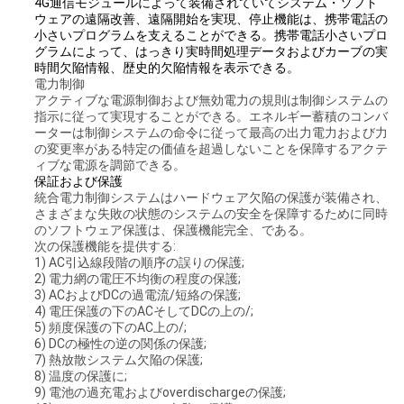
4G通信モジュールによって装備されていてシステム・ソフト
バ
ウェアの遠隔改善、遠隔開始を実現、停止機能は、携帯電話の
小さいプログラムを支えることができる。
携帯電話小さいプロ
シ
グラムによって、はっきり実時間処理データおよびカーブの実
時間欠陥情報、歴史的欠陥情報を表示できる。
電力制御
ー
アクティブな電源制御および無効電力の規則は制御システムの
指示に従って実現することができる。
エネルギー蓄積のコンバ
ポ
ーターは制御システムの命令に従って最高の出力電力および力
の変更率がある特定の価値を超過しないことを保障するアクテ
リ
ィブな電源を調節できる。
保証および保護
シ
統合電力制御システムはハードウェア欠陥の保護が装備され、
さまざまな失敗の状態のシステムの安全を保障するために同時
のソフトウェア保護は、保護機能完全、である。
ー
次の保護機能を提供する:
1) AC引込線段階の順序の誤りの保護;
2) 電力網の電圧不均衡の程度の保護;
3) ACおよびDCの過電流/短絡の保護;
4) 電圧保護の下のACそしてDCの上の/;
5) 頻度保護の下のAC上の/;
6) DCの極性の逆の関係の保護;
7) 熱放散システム欠陥の保護;
8) 温度の保護に;
9) 電池の過充電およびoverdischargeの保護;