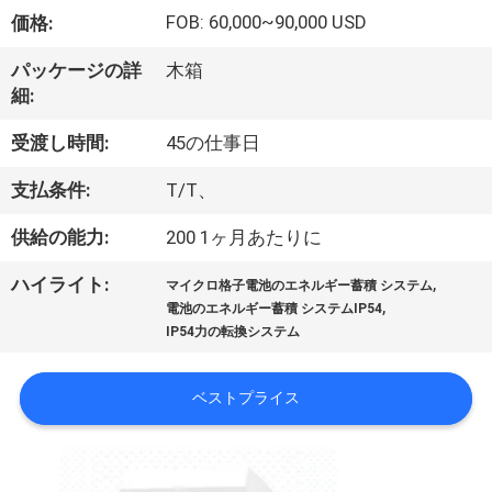
情
FOB: 60,000~90,000 USD
価格:
報
パッケージの詳
木箱
細:
会
受渡し時間:
45の仕事日
社
支払条件:
T/T、
案
供給の能力:
200 1ヶ月あたりに
内
,
ハイライト:
マイクロ格子電池のエネルギー蓄積 システム
,
電池のエネルギー蓄積 システムIP54
品
IP54力の転換システム
質
ベストプライス
管
理