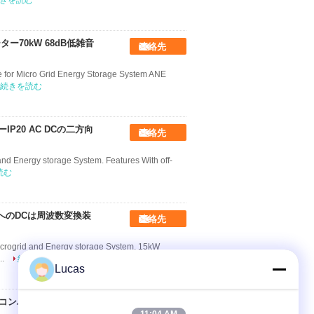
きを読む
ー70kW 68dB低雑音
連絡先
e for Micro Grid Energy Storage System ANE
続きを読む
ーIP20 AC DCの二方向
連絡先
nd Energy storage System. Features With off-
読む
 ACへのDCは周波数変換装
連絡先
icrogrid and Energy storage System. 15kW
..
続きを読む
Lucas
のコンバーター6000Wへ
連絡先