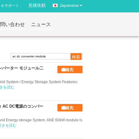
見積依頼
Japanese
＆サポート :
お問い合わせ
ニュース
ンバーター モジュール二
連絡先
rid System / Energy Storage System Features:
きを読む
Hz AC DC電源のコンバー
連絡先
 and Energy storage System. ANE 60kW module is
続きを読む