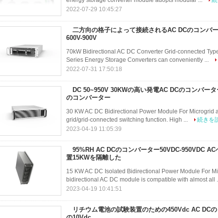
energy storage converter module adopts modular ...
続
2022-07-29 10:45:27
二方向の格子によって接続されるAC DCのコンバータ
600V-900V
70kW Bidirectional AC DC Converter Grid-connected Typ
Series Energy Storage Converters can conveniently ...
2022-07-31 17:50:18
DC 50~950V 30KWの高い発電AC DCのコンバータ
のコンバーター
30 KW AC DC Bidirectional Power Module For Microgrid a
grid/grid-connected switching function. High ...
続きを
2023-04-19 11:05:39
95%RH AC DCのコンバーター50VDC-950VDC
置15KWを隔離した
15 KW AC DC Isolated Bidirectional Power Module For M
bidirectional AC DC module is compatible with almost all .
2023-04-19 10:41:51
リチウム電池の試験装置のための450Vdc AC DC
の10Vdc