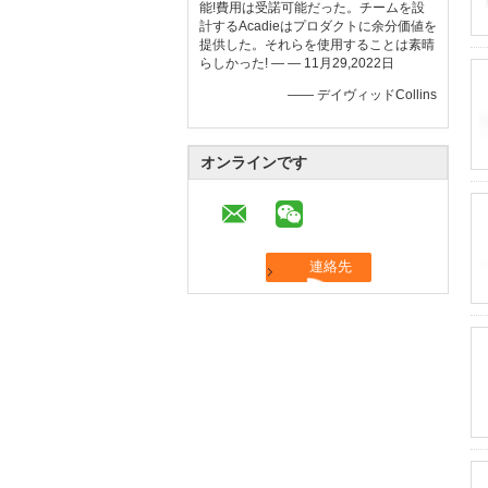
能!費用は受諾可能だった。チームを設
計するAcadieはプロダクトに余分価値を
提供した。それらを使用することは素晴
らしかった! — — 11月29,2022日
—— デイヴィッドCollins
オンラインです