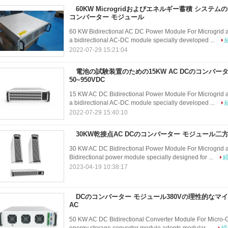
60KW Microgridおよびエネルギー蓄積 システム
コンバーター モジュール
60 KW Bidirectional AC DC Power Module For Microgrid
a bidirectional AC-DC module specially developed ...
2022-07-29 15:21:04
電池の試験装置のための15KW AC DCのコンバータ
50~950VDC
15 KW AC DC Bidirectional Power Module For Microgrid
a bidirectional AC-DC module specially developed ...
2022-07-29 15:40:10
30KW乾接点AC DCのコンバーター モジュール二方向
30 KW AC DC Bidirectional Power Module For Microgrid
Bidirectional power module specially designed for ...
2023-04-19 10:38:17
DCのコンバーター モジュール380Vの理性的なマ
AC
50 KW AC DC Bidirectional Converter Module For Micro-