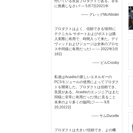
付いている良質プロダクトである。非常
に推薦しなさい! — 5月7日2021年
—— グレッグMcAllister
プロダクトはよく、信頼できる!前特に
テクニカル サポートおよびポストは購
入実際に有用で、時間入って来た。デイ
ヴィッドおよびジョージは全体のプロセ
ス中同様に有用だった! — — 2022年3月
18日
—— ビルCrosby
私達はAcadieの新しいエネルギーの
PCSモジュールの使用によってプロダク
トを開発した。プロダクトは信頼でき、
良質がある。Acadieのエンジニアはまた
同様に非常に有用だった!先に見ること
未来のより多くの協同に! — — 9月
20,2022日
—— サムDucette
プロダクトは大きい!信頼でき、よの機