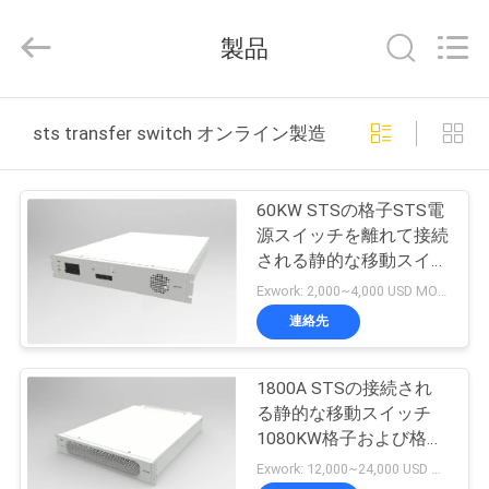
Copyright
©
2022
製品
-
2025
Siny
New
Energy
ホ
Co.,
sts transfer switch オンライン製造
Limited.
All
ー
Rights
Reserved.
ム
60KW STSの格子STS電
源スイッチを離れて接続
される静的な移動スイッ
製
チ格子
Exwork: 2,000~4,000 USD MOQ:1
品
連絡先
1800A STSの接続され
企
る静的な移動スイッチ
業
1080KW格子および格子
切換え装置45dB
Exwork: 12,000~24,000 USD MOQ:1