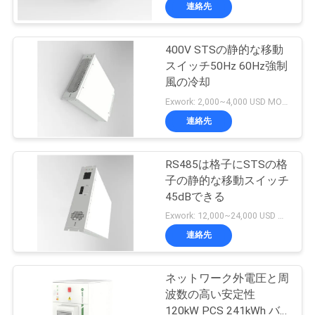
情
連絡先
報
400V STSの静的な移動
スイッチ50Hz 60Hz強制
会
風の冷却
社
Exwork: 2,000~4,000 USD MOQ:1
連絡先
案
内
RS485は格子にSTSの格
子の静的な移動スイッチ
45dBできる
品
Exwork: 12,000~24,000 USD MOQ:1
質
連絡先
管
ネットワーク外電圧と周
理
波数の高い安定性
120kW PCS 241kWh バ